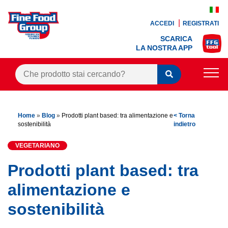
ACCEDI
REGISTRATI
SCARICA
LA NOSTRA APP
PRODOTTI
Home
»
Blog
»
Prodotti plant based: tra alimentazione e
< Torna
BLOG
sostenibilità
indietro
RICETTE
VEGETARIANO
BONUS FEDELTÀ
Prodotti plant based: tra
OFFERTE
alimentazione e
sostenibilità
CONTATTI