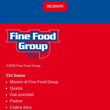
ISCRIVITI
©2026 Fine Food Group
Chi Siamo
Mission di Fine Food Group
Qualità
Dati aziendali
Partner
Codice etico