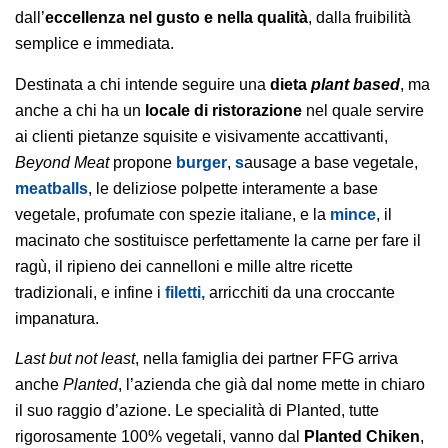
dall’
eccellenza nel gusto e nella qualità
, dalla fruibilità
semplice e immediata.
Destinata a chi intende seguire una
dieta
plant based
, ma
anche a chi ha un
locale di ristorazione
nel quale servire
ai clienti pietanze squisite e visivamente accattivanti,
Beyond Meat
propone
burger
,
s
ausage a base vegetale,
meatballs
, le deliziose polpette interamente a base
vegetale, profumate con spezie italiane, e la
mince
, il
macinato che sostituisce perfettamente la carne per fare il
ragù, il ripieno dei cannelloni e mille altre ricette
tradizionali, e infine i
filetti,
arricchiti da una croccante
impanatura.
Last but not least
, nella famiglia dei partner FFG arriva
anche
Planted
, l’azienda che già dal nome mette in chiaro
il suo raggio d’azione. Le specialità di Planted, tutte
rigorosamente 100% vegetali, vanno dal
Planted Chiken
,