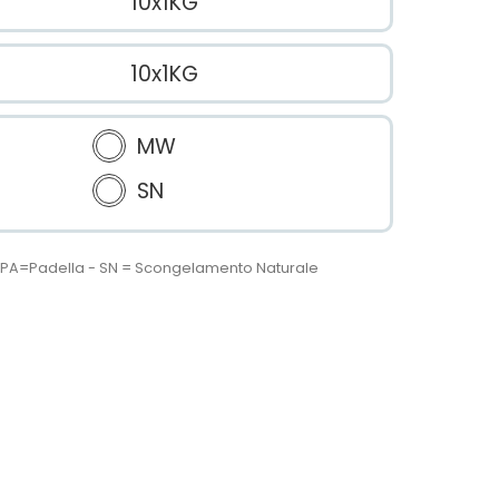
10x1KG
10x1KG
MW
SN
 - PA=Padella - SN = Scongelamento Naturale