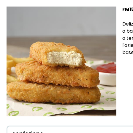
FM1
Deli
a ba
a te
l'az
base