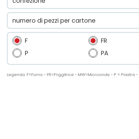
confezione
numero di pezzi per cartone
F
FR
P
PA
Legenda: F=Forno - FR=Friggitrice - MW=Microonde - P = Piastra