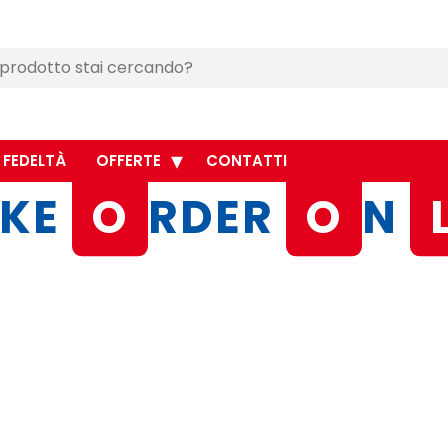
 FEDELTÀ
OFFERTE
CONTATTI
KE
O
RDER
O
N