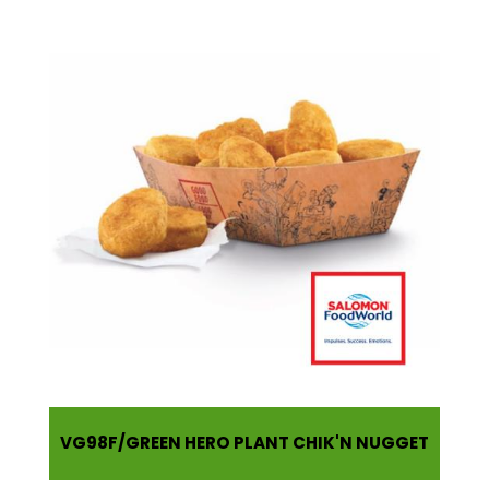
VG98F
GREEN HERO PLANT CHIK'N NUGGET