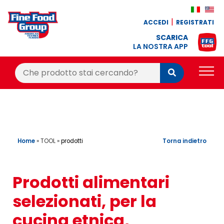
ACCEDI
REGISTRATI
SCARICA
LA NOSTRA APP
Cerca:
Cerca
PRODOTTI
BLOG
RICETTE
Home
»
TOOL
»
Torna indietro
prodotti
BONUS FEDELTÀ
Prodotti alimentari
OFFERTE
selezionati, per la
CONTATTI
cucina etnica,