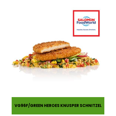
VG96F
GREEN HEROES KNUSPER SCHNITZEL