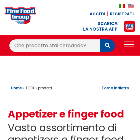
ACCEDI
REGISTRATI
SCARICA
LA NOSTRA APP
Cerca:
Cerca
PRODOTTI
BLOG
RICETTE
Home
»
TOOL
»
Torna indietro
prodotti
BONUS FEDELTÀ
Appetizer e finger food
OFFERTE
Vasto assortimento di
CONTATTI
appetizers e finger food