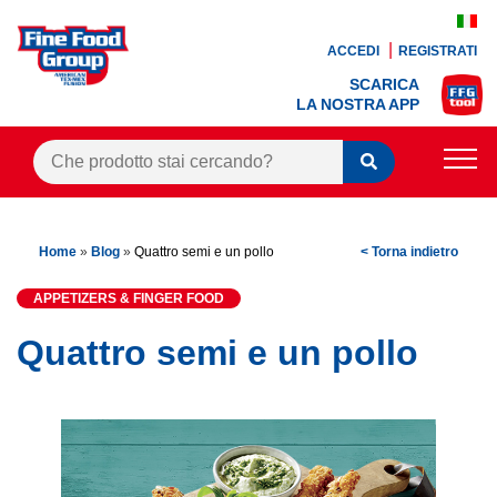
ACCEDI
REGISTRATI
SCARICA
LA NOSTRA APP
PRODOTTI
Home
»
Blog
»
Quattro semi e un pollo
< Torna indietro
BLOG
APPETIZERS & FINGER FOOD
RICETTE
Quattro semi e un pollo
BONUS FEDELTÀ
OFFERTE
CONTATTI