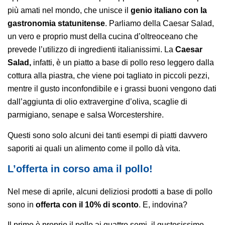
più amati nel mondo, che unisce il
genio italiano con la
gastronomia statunitense
. Parliamo della Caesar Salad,
un vero e proprio must della cucina d’oltreoceano che
prevede l’utilizzo di ingredienti italianissimi. La
Caesar
Salad,
infatti, è un piatto a base di pollo reso leggero dalla
cottura alla piastra, che viene poi tagliato in piccoli pezzi,
mentre il gusto inconfondibile e i grassi buoni vengono dati
dall’aggiunta di olio extravergine d’oliva, scaglie di
parmigiano, senape e salsa Worcestershire.
Questi sono solo alcuni dei tanti esempi di piatti davvero
saporiti ai quali un alimento come il pollo dà vita.
L’offerta in corso ama il pollo!
Nel mese di aprile, alcuni deliziosi prodotti a base di pollo
sono in
offerta con il 10% di sconto
. E, indovina?
Il primo è proprio il pollo ai quattro semi, il gustosissimo