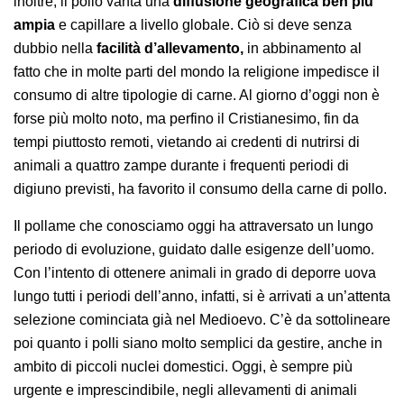
inoltre, il pollo vanta una
diffusione geografica ben più
ampia
e capillare a livello globale. Ciò si deve senza
dubbio nella
facilità d’allevamento,
in abbinamento al
fatto che in molte parti del mondo la religione impedisce il
consumo di altre tipologie di carne. Al giorno d’oggi non è
forse più molto noto, ma perfino il Cristianesimo, fin da
tempi piuttosto remoti, vietando ai credenti di nutrirsi di
animali a quattro zampe durante i frequenti periodi di
digiuno previsti, ha favorito il consumo della carne di pollo.
Il pollame che conosciamo oggi ha attraversato un lungo
periodo di evoluzione, guidato dalle esigenze dell’uomo.
Con l’intento di ottenere animali in grado di deporre uova
lungo tutti i periodi dell’anno, infatti, si è arrivati a un’attenta
selezione cominciata già nel Medioevo. C’è da sottolineare
poi quanto i polli siano molto semplici da gestire, anche in
ambito di piccoli nuclei domestici. Oggi, è sempre più
urgente e imprescindibile, negli allevamenti di animali