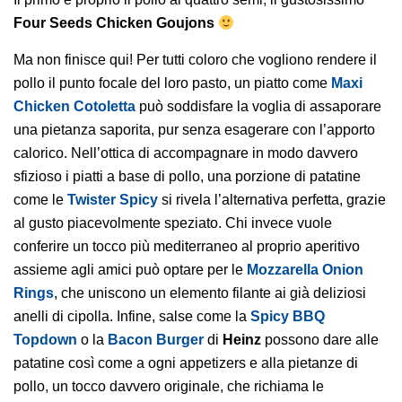
Four Seeds Chicken Goujons
Ma non finisce qui! Per tutti coloro che vogliono rendere il
pollo il punto focale del loro pasto, un piatto come
Maxi
Chicken Cotoletta
può soddisfare la voglia di assaporare
una pietanza saporita, pur senza esagerare con l’apporto
calorico. Nell’ottica di accompagnare in modo davvero
sfizioso i piatti a base di pollo, una porzione di patatine
come le
Twister Spicy
si rivela l’alternativa perfetta, grazie
al gusto piacevolmente speziato. Chi invece vuole
conferire un tocco più mediterraneo al proprio aperitivo
assieme agli amici può optare per le
Mozzarella Onion
Rings
, che uniscono un elemento filante ai già deliziosi
anelli di cipolla. Infine, salse come la
Spicy BBQ
Topdown
o la
Bacon Burger
di
Heinz
possono dare alle
patatine così come a ogni appetizers e alla pietanze di
pollo, un tocco davvero originale, che richiama le