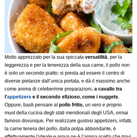
Molto apprezzato per la sua spiccata
versatilità
, per la
leggerezza e per la tenerezza della sua carne, il pollo non
è solo un secondo piatto: si presta ad essere il centro di
diverse pietanze dall’unica portata, e dà il massimo anche
come anima di celeberrime preparazioni,
a cavallo tra
l’
appetizers
e il secondo sfizioso, come i nuggets
.
Oppure, basti pensare al
pollo fritto,
un vero e proprio
must della cucina degli stati meridionali degli USA, ormai
famoso dovunque. Per realizzare gustosi appetizers, infatti,
la carne tenera del pollo, dalla polpa abbondante, è
effettivamente l’ideale e prova ne è l’ampia scelta che trovi