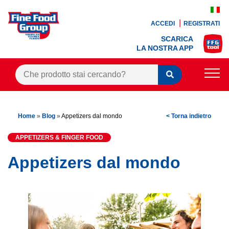
ACCEDI
REGISTRATI
SCARICA
LA NOSTRA APP
PRODOTTI
Home
»
Blog
»
Appetizers dal mondo
< Torna indietro
BLOG
APPETIZERS & FINGER FOOD
RICETTE
Appetizers dal mondo
BONUS FEDELTÀ
OFFERTE
CONTATTI