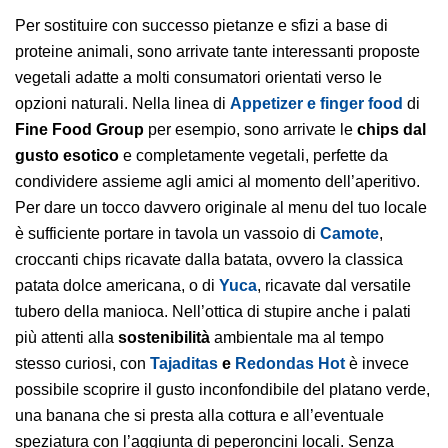
Per sostituire con successo pietanze e sfizi a base di
proteine animali, sono arrivate tante interessanti proposte
vegetali adatte a molti consumatori orientati verso le
opzioni naturali. Nella linea di
Appetizer e finger food
di
Fine Food Group
per esempio, sono arrivate le
chips
dal
gusto esotico
e completamente vegetali, perfette da
condividere assieme agli amici al momento dell’aperitivo.
Per dare un tocco davvero originale al menu del tuo locale
è sufficiente portare in tavola un vassoio di
Camote
,
croccanti chips ricavate dalla batata, ovvero la classica
patata dolce americana, o di
Yuca
, ricavate dal versatile
tubero della manioca. Nell’ottica di stupire anche i palati
più attenti alla
sostenibilità
ambientale ma al tempo
stesso curiosi, con
Tajaditas
e
Redondas Hot
è invece
possibile scoprire il gusto inconfondibile del platano verde,
una banana che si presta alla cottura e all’eventuale
speziatura con l’aggiunta di peperoncini locali. Senza