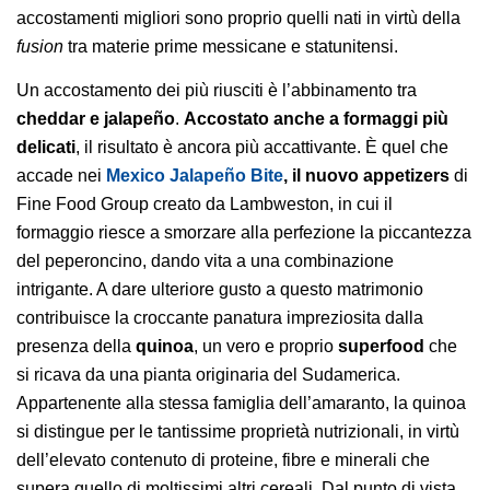
accostamenti migliori sono proprio quelli nati in virtù della
fusion
tra materie prime messicane e statunitensi.
Un accostamento dei più riusciti è l’abbinamento tra
cheddar
e jalapeño
.
Accostato anche a formaggi più
delicati
, il risultato è ancora più accattivante. È quel che
accade nei
Mexico Jalapeño Bite
, il nuovo appetizers
di
Fine Food Group creato da Lambweston, in cui il
formaggio riesce a smorzare alla perfezione la piccantezza
del peperoncino, dando vita a una combinazione
intrigante. A dare ulteriore gusto a questo matrimonio
contribuisce la croccante panatura impreziosita dalla
presenza della
quinoa
, un vero e proprio
superfood
che
si ricava da una pianta originaria del Sudamerica.
Appartenente alla stessa famiglia dell’amaranto, la quinoa
si distingue per le tantissime proprietà nutrizionali, in virtù
dell’elevato contenuto di proteine, fibre e minerali che
supera quello di moltissimi altri cereali. Dal punto di vista