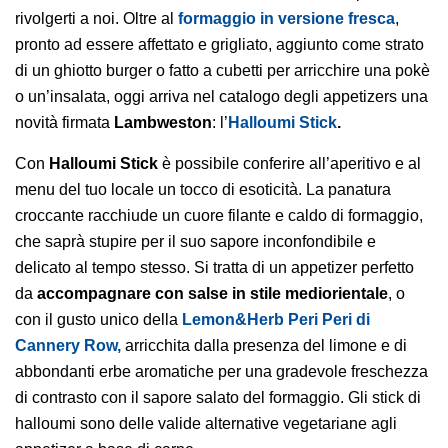
rivolgerti a noi. Oltre al
formaggio in versione fresca
,
pronto ad essere affettato e grigliato, aggiunto come strato
di un ghiotto burger o fatto a cubetti per arricchire una pokè
o un’insalata, oggi arriva nel catalogo degli appetizers una
novità firmata
Lambweston
: l’
Halloumi Stick
.
Con
Halloumi Stick
è possibile conferire all’aperitivo e al
menu del tuo locale un tocco di esoticità. La panatura
croccante racchiude un cuore filante e caldo di formaggio,
che saprà stupire per il suo sapore inconfondibile e
delicato al tempo stesso. Si tratta di un appetizer perfetto
da
accompagnare con salse in stile mediorientale
, o
con il gusto unico della
Lemon&Herb Peri Peri di
Cannery Row,
arricchita dalla presenza del limone e di
abbondanti erbe aromatiche per una gradevole freschezza
di contrasto con il sapore salato del formaggio. Gli stick di
halloumi sono delle valide alternative vegetariane agli