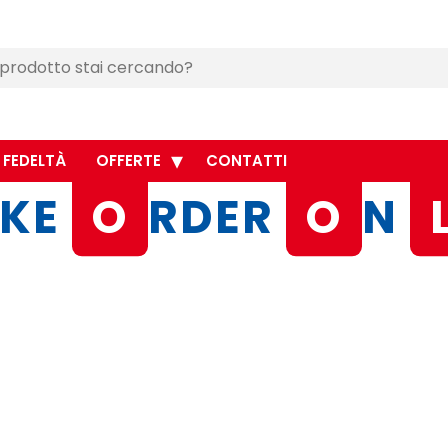
 FEDELTÀ
OFFERTE
CONTATTI
KE
O
RDER
O
N