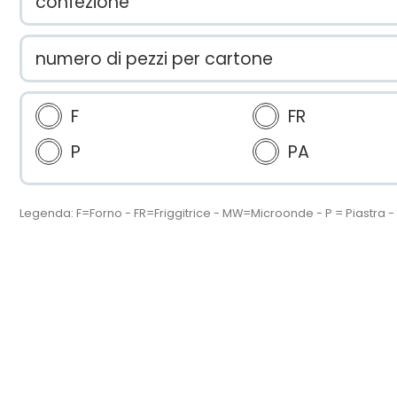
confezione
numero di pezzi per cartone
F
FR
P
PA
Legenda: F=Forno - FR=Friggitrice - MW=Microonde - P = Piastra