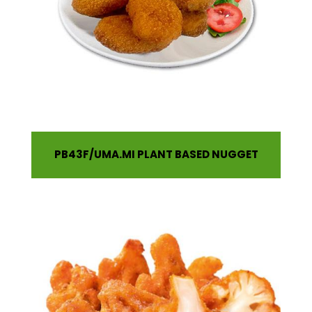
PB43F
UMA.MI PLANT BASED NUGGET