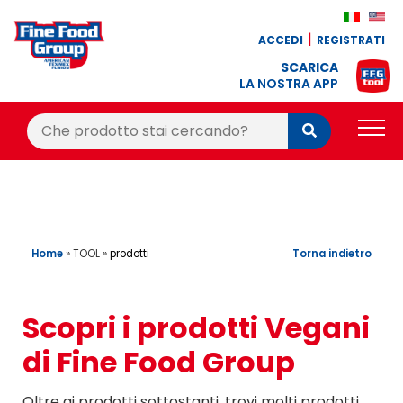
ACCEDI
REGISTRATI
SCARICA
LA NOSTRA APP
Cerca:
Cerca
PRODOTTI
BLOG
RICETTE
Home
»
TOOL
»
Torna indietro
prodotti
BONUS FEDELTÀ
Scopri i prodotti Vegani
OFFERTE
di Fine Food Group
CONTATTI
Oltre ai prodotti sottostanti, trovi molti prodotti