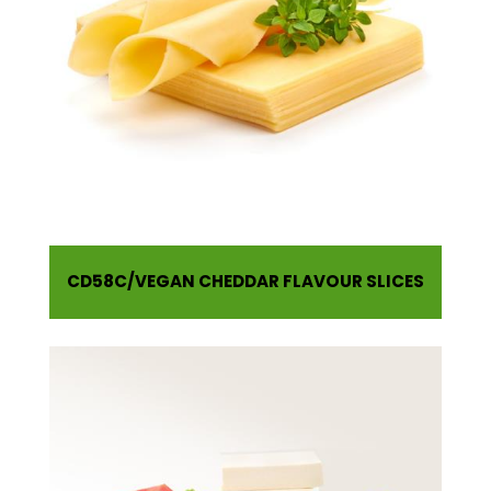
CD58C
VEGAN CHEDDAR FLAVOUR SLICES