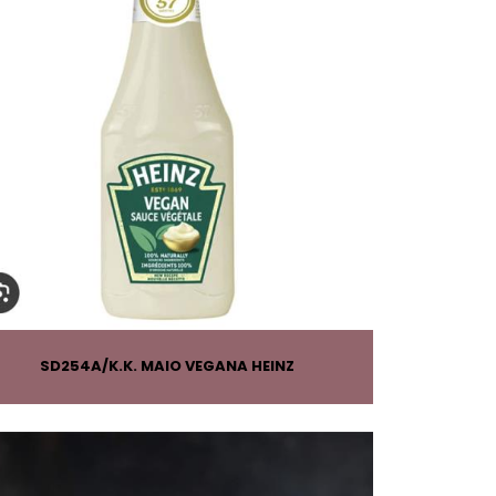
SD254A
K.K. MAIO VEGANA HEINZ