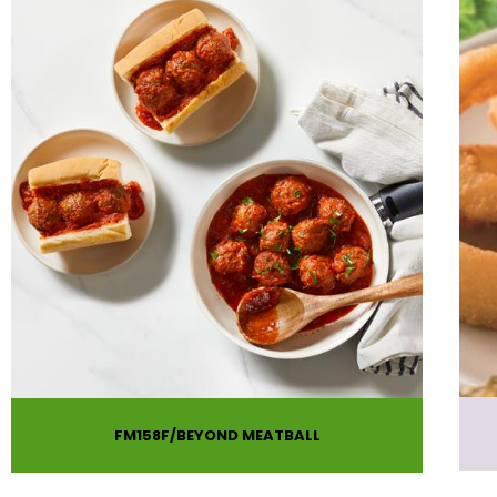
FM158F
BEYOND MEATBALL