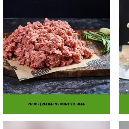
PB30F
REDEFINE MINCED BEEF