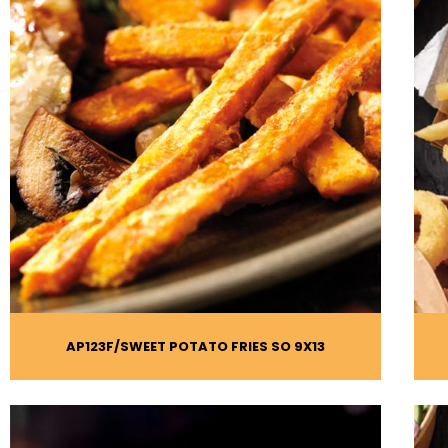
AP123F
SWEET POTATO FRIES SO 9X13