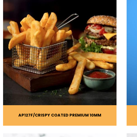
AP127F
CRISPY COATED PREMIUM 10MM