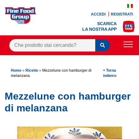
ACCEDI
REGISTRATI
SCARICA
LA NOSTRA APP
PRODOTTI
Home
»
Ricette
»
Mezzelune con hamburger di
< Torna
BLOG
melanzana
indietro
RICETTE
Mezzelune con hamburger
BONUS FEDELTÀ
di melanzana
OFFERTE
CONTATTI