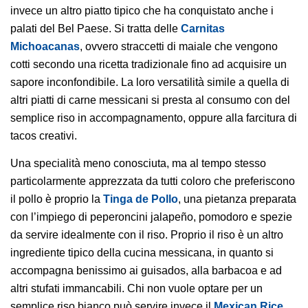
invece un altro piatto tipico che ha conquistato anche i
palati del Bel Paese. Si tratta delle
Carnitas
Michoacanas
, ovvero straccetti di maiale che vengono
cotti secondo una ricetta tradizionale fino ad acquisire un
sapore inconfondibile. La loro versatilità simile a quella di
altri piatti di carne messicani si presta al consumo con del
semplice riso in accompagnamento, oppure alla farcitura di
tacos creativi.
Una specialità meno conosciuta, ma al tempo stesso
particolarmente apprezzata da tutti coloro che preferiscono
il pollo è proprio la
Tinga de Pollo
, una pietanza preparata
con l’impiego di peperoncini jalapeño, pomodoro e spezie
da servire idealmente con il riso. Proprio il riso è un altro
ingrediente tipico della cucina messicana, in quanto si
accompagna benissimo ai guisados, alla barbacoa e ad
altri stufati immancabili. Chi non vuole optare per un
semplice riso bianco può servire invece il
Mexican Rice
,