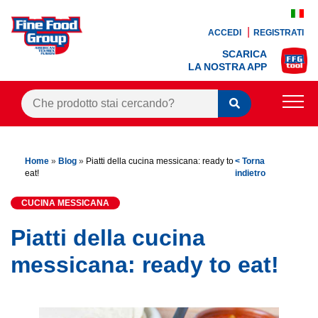
ACCEDI
REGISTRATI
SCARICA
LA NOSTRA APP
PRODOTTI
Home
»
Blog
»
Piatti della cucina messicana: ready to
< Torna
BLOG
eat!
indietro
RICETTE
CUCINA MESSICANA
BONUS FEDELTÀ
Piatti della cucina
OFFERTE
messicana: ready to eat!
CONTATTI