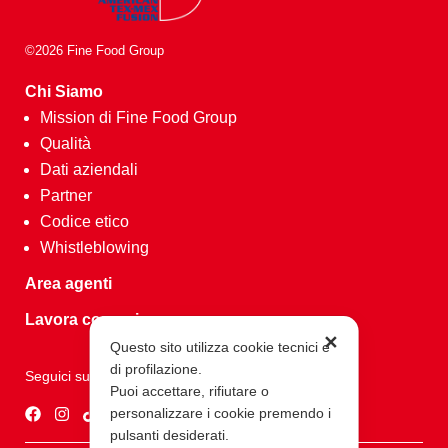
©2026 Fine Food Group
Chi Siamo
Mission di Fine Food Group
Qualità
Dati aziendali
Partner
Codice etico
Whistleblowing
Area agenti
Lavora con noi
✕
Questo sito utilizza cookie tecnici e
di profilazione.
Seguici su
Puoi accettare, rifiutare o
personalizzare i cookie premendo i
pulsanti desiderati.