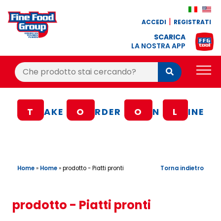
ACCEDI
REGISTRATI
SCARICA
LA NOSTRA APP
Cerca:
Cerca
PRODOTTI
T
AKE
O
RDER
O
N
L
INE
BLOG
RICETTE
BONUS FEDELTÀ
Home
»
Home
»
Torna indietro
prodotto - Piatti pronti
OFFERTE
CONTATTI
prodotto - Piatti pronti