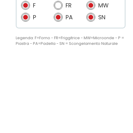
F
FR
MW
P
PA
SN
Legenda: F=Forno - FR=Friggitrice - MW=Microonde - P =
Piastra - PA=Padella - SN = Scongelamento Naturale