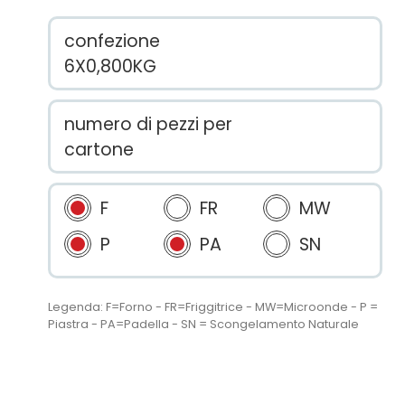
confezione
6X0,800KG
numero di pezzi per
cartone
F
FR
MW
P
PA
SN
Legenda: F=Forno - FR=Friggitrice - MW=Microonde - P =
Piastra - PA=Padella - SN = Scongelamento Naturale