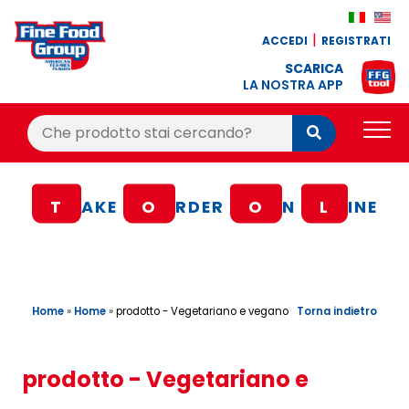
ACCEDI
REGISTRATI
SCARICA
LA NOSTRA APP
Cerca:
Cerca
PRODOTTI
T
AKE
O
RDER
O
N
L
INE
BLOG
RICETTE
BONUS FEDELTÀ
Home
»
Home
»
Torna indietro
prodotto - Vegetariano e vegano
OFFERTE
CONTATTI
prodotto - Vegetariano e