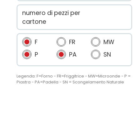
numero di pezzi per
cartone
F
FR
MW
P
PA
SN
Legenda: F=Forno - FR=Friggitrice - MW=Microonde - P =
Piastra - PA=Padella - SN = Scongelamento Naturale