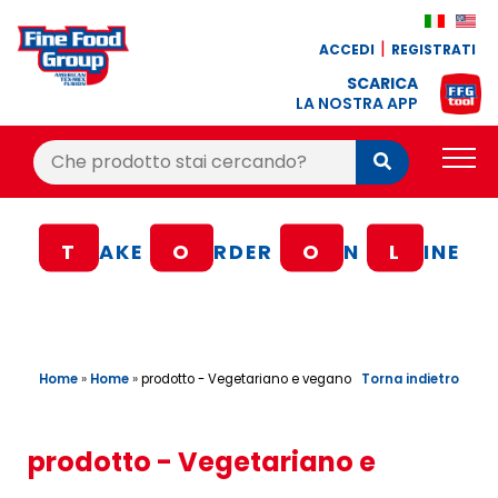
ACCEDI
REGISTRATI
SCARICA
LA NOSTRA APP
Cerca:
Cerca
PRODOTTI
T
AKE
O
RDER
O
N
L
INE
BLOG
RICETTE
BONUS FEDELTÀ
Home
»
Home
»
Torna indietro
prodotto - Vegetariano e vegano
OFFERTE
CONTATTI
prodotto - Vegetariano e