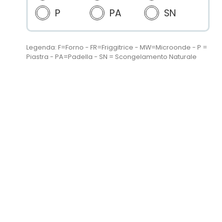
P
PA
SN
Legenda: F=Forno - FR=Friggitrice - MW=Microonde - P =
Piastra - PA=Padella - SN = Scongelamento Naturale