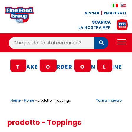
ACCEDI
REGISTRATI
SCARICA
LA NOSTRA APP
Cerca:
Cerca
PRODOTTI
T
AKE
O
RDER
O
N
L
INE
BLOG
RICETTE
BONUS FEDELTÀ
Home
»
Home
»
Torna indietro
prodotto - Toppings
OFFERTE
CONTATTI
prodotto - Toppings