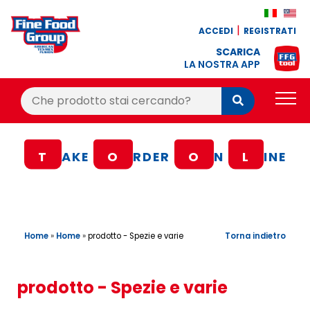
ACCEDI
REGISTRATI
SCARICA
LA NOSTRA APP
Cerca:
Cerca
PRODOTTI
T
AKE
O
RDER
O
N
L
INE
BLOG
RICETTE
BONUS FEDELTÀ
Home
»
Home
»
Torna indietro
prodotto - Spezie e varie
OFFERTE
CONTATTI
prodotto - Spezie e varie