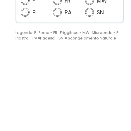
F
FR
MW
P
PA
SN
Legenda: F=Forno - FR=Friggitrice - MW=Microonde - P =
Piastra - PA=Padella - SN = Scongelamento Naturale