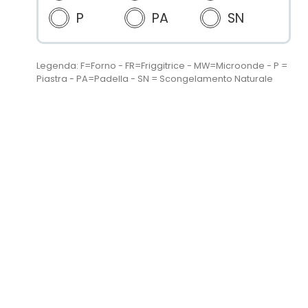
P
PA
SN
Legenda: F=Forno - FR=Friggitrice - MW=Microonde - P =
Piastra - PA=Padella - SN = Scongelamento Naturale