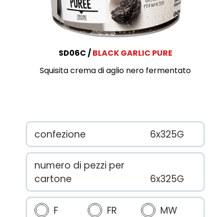
SD06C
BLACK GARLIC PURE
Squisita crema di aglio nero fermentato
confezione
6x325G
numero di pezzi per
cartone
6x325G
F
FR
MW