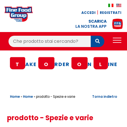
ACCEDI
REGISTRATI
SCARICA
LA NOSTRA APP
Cerca:
Cerca
PRODOTTI
T
AKE
O
RDER
O
N
L
INE
BLOG
RICETTE
BONUS FEDELTÀ
Home
»
Home
»
Torna indietro
prodotto - Spezie e varie
OFFERTE
CONTATTI
prodotto - Spezie e varie