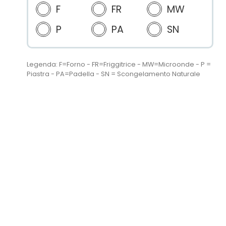
F
FR
MW
P
PA
SN
Legenda: F=Forno - FR=Friggitrice - MW=Microonde - P =
Piastra - PA=Padella - SN = Scongelamento Naturale