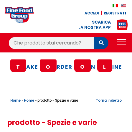
ACCEDI
REGISTRATI
SCARICA
LA NOSTRA APP
Cerca:
Cerca
PRODOTTI
T
AKE
O
RDER
O
N
L
INE
BLOG
RICETTE
BONUS FEDELTÀ
Home
»
Home
»
Torna indietro
prodotto - Spezie e varie
OFFERTE
CONTATTI
prodotto - Spezie e varie