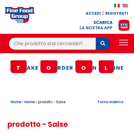
ACCEDI
REGISTRATI
SCARICA
LA NOSTRA APP
Cerca:
Cerca
PRODOTTI
T
AKE
O
RDER
O
N
L
INE
BLOG
RICETTE
BONUS FEDELTÀ
Home
»
Home
»
Torna indietro
prodotto - Salse
OFFERTE
CONTATTI
prodotto - Salse