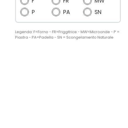
F
FR
MW
P
PA
SN
Legenda: F=Forno - FR=Friggitrice - MW=Microonde - P =
Piastra - PA=Padella - SN = Scongelamento Naturale