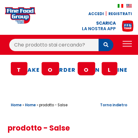
ACCEDI
REGISTRATI
SCARICA
LA NOSTRA APP
Cerca:
Cerca
PRODOTTI
T
AKE
O
RDER
O
N
L
INE
BLOG
RICETTE
BONUS FEDELTÀ
Home
»
Home
»
Torna indietro
prodotto - Salse
OFFERTE
CONTATTI
prodotto - Salse