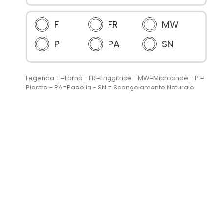
F
FR
MW
P
PA
SN
Legenda: F=Forno - FR=Friggitrice - MW=Microonde - P =
Piastra - PA=Padella - SN = Scongelamento Naturale