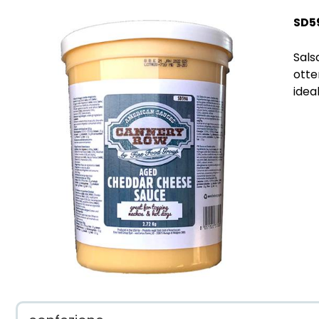
SD5
Sals
otte
idea