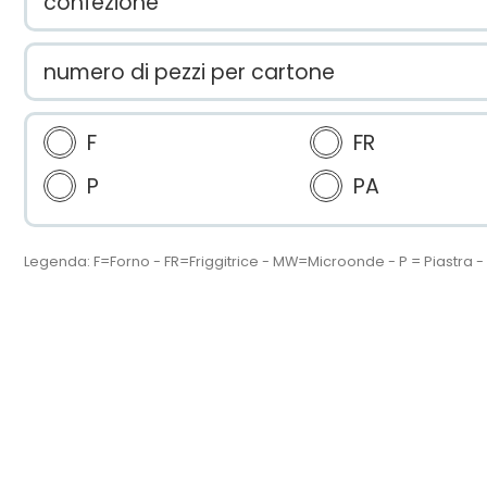
confezione
numero di pezzi per cartone
F
FR
P
PA
Legenda: F=Forno - FR=Friggitrice - MW=Microonde - P = Piastra