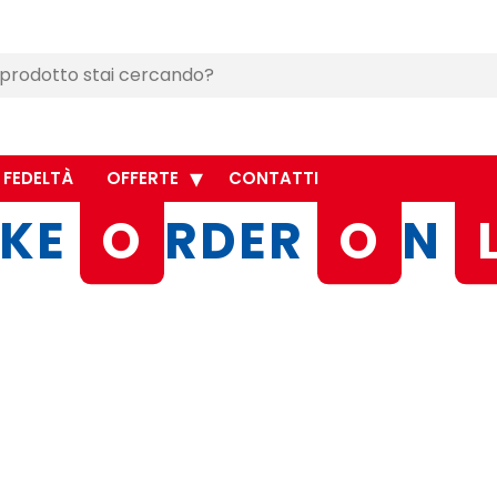
 FEDELTÀ
OFFERTE
CONTATTI
KE
O
RDER
O
N