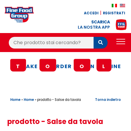
ACCEDI
REGISTRATI
SCARICA
LA NOSTRA APP
Cerca:
Cerca
PRODOTTI
T
AKE
O
RDER
O
N
L
INE
BLOG
RICETTE
BONUS FEDELTÀ
Home
»
Home
»
Torna indietro
prodotto - Salse da tavola
OFFERTE
CONTATTI
prodotto - Salse da tavola