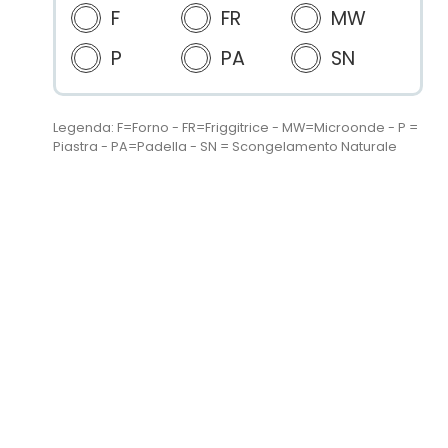
F
FR
MW
P
PA
SN
Legenda: F=Forno - FR=Friggitrice - MW=Microonde - P =
Piastra - PA=Padella - SN = Scongelamento Naturale