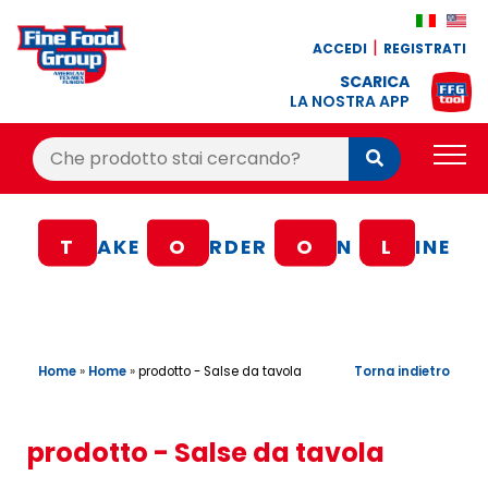
ACCEDI
REGISTRATI
SCARICA
LA NOSTRA APP
Cerca:
Cerca
PRODOTTI
T
AKE
O
RDER
O
N
L
INE
BLOG
RICETTE
BONUS FEDELTÀ
Home
»
Home
»
Torna indietro
prodotto - Salse da tavola
OFFERTE
CONTATTI
prodotto - Salse da tavola