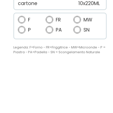
cartone
10x220ML
F
FR
MW
P
PA
SN
Legenda: F=Forno - FR=Friggitrice - MW=Microonde - P =
Piastra - PA=Padella - SN = Scongelamento Naturale