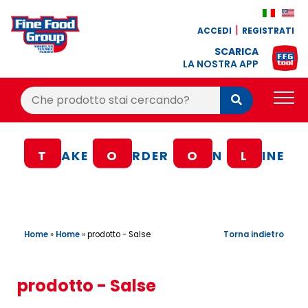
ACCEDI
REGISTRATI
SCARICA
LA NOSTRA APP
Cerca:
Cerca
PRODOTTI
T
AKE
O
RDER
O
N
L
INE
BLOG
RICETTE
BONUS FEDELTÀ
Home
»
Home
»
Torna indietro
prodotto - Salse
OFFERTE
CONTATTI
prodotto - Salse