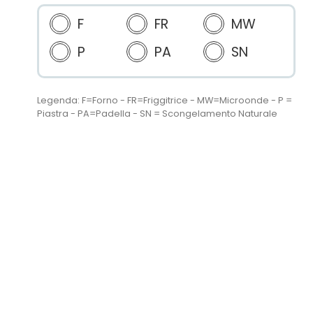
F
FR
MW
P
PA
SN
Legenda: F=Forno - FR=Friggitrice - MW=Microonde - P =
Piastra - PA=Padella - SN = Scongelamento Naturale