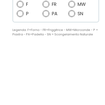
F
FR
MW
P
PA
SN
Legenda: F=Forno - FR=Friggitrice - MW=Microonde - P =
Piastra - PA=Padella - SN = Scongelamento Naturale