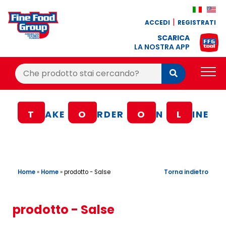
ACCEDI
REGISTRATI
SCARICA
LA NOSTRA APP
Cerca:
Cerca
PRODOTTI
T
AKE
O
RDER
O
N
L
INE
BLOG
RICETTE
BONUS FEDELTÀ
Home
»
Home
»
Torna indietro
prodotto - Salse
OFFERTE
CONTATTI
prodotto - Salse