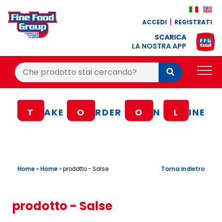
ACCEDI
REGISTRATI
SCARICA
LA NOSTRA APP
Cerca:
Cerca
PRODOTTI
T
AKE
O
RDER
O
N
L
INE
BLOG
RICETTE
BONUS FEDELTÀ
Home
»
Home
»
Torna indietro
prodotto - Salse
OFFERTE
CONTATTI
prodotto - Salse