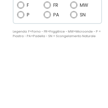
F
FR
MW
P
PA
SN
Legenda: F=Forno - FR=Friggitrice - MW=Microonde - P =
Piastra - PA=Padella - SN = Scongelamento Naturale