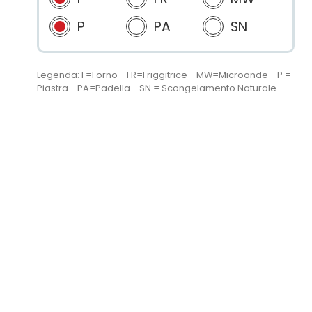
P
PA
SN
Legenda: F=Forno - FR=Friggitrice - MW=Microonde - P =
Piastra - PA=Padella - SN = Scongelamento Naturale