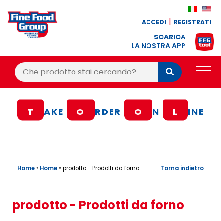
ACCEDI
REGISTRATI
SCARICA
LA NOSTRA APP
Cerca:
Cerca
PRODOTTI
T
AKE
O
RDER
O
N
L
INE
BLOG
RICETTE
BONUS FEDELTÀ
Home
»
Home
»
Torna indietro
prodotto - Prodotti da forno
OFFERTE
CONTATTI
prodotto - Prodotti da forno