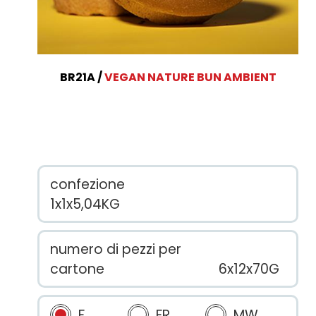
BR21A
VEGAN NATURE BUN AMBIENT
confezione
1x1x5,04KG
numero di pezzi per
cartone
6x12x70G
F
FR
MW