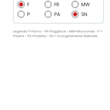
F
FR
MW
P
PA
SN
Legenda: F=Forno - FR=Friggitrice - MW=Microonde - P =
Piastra - PA=Padella - SN = Scongelamento Naturale