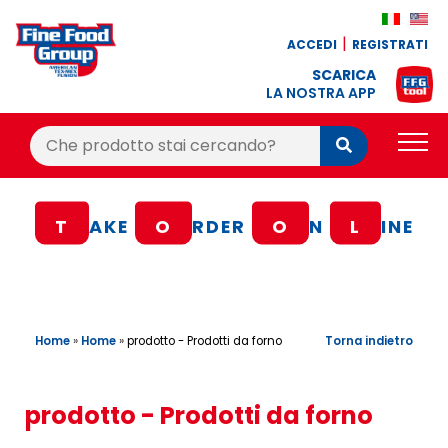
ACCEDI
REGISTRATI
SCARICA
LA NOSTRA APP
Cerca:
Cerca
PRODOTTI
T
AKE
O
RDER
O
N
L
INE
BLOG
RICETTE
BONUS FEDELTÀ
Home
»
Home
»
Torna indietro
prodotto - Prodotti da forno
OFFERTE
CONTATTI
prodotto - Prodotti da forno