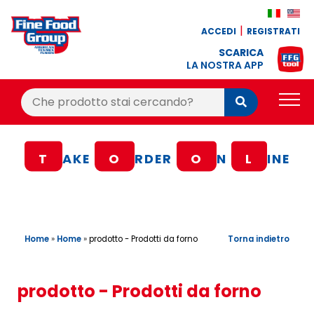
ACCEDI
REGISTRATI
SCARICA
LA NOSTRA APP
Cerca:
Cerca
PRODOTTI
T
AKE
O
RDER
O
N
L
INE
BLOG
RICETTE
BONUS FEDELTÀ
Home
»
Home
»
Torna indietro
prodotto - Prodotti da forno
OFFERTE
CONTATTI
prodotto - Prodotti da forno