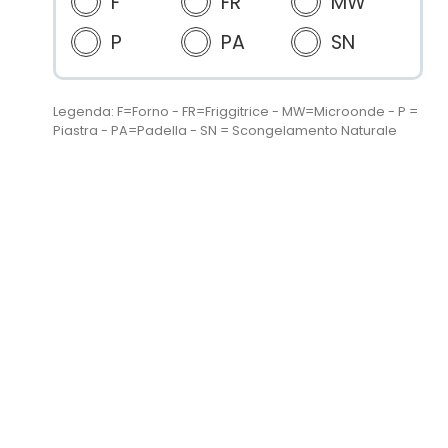
F
FR
MW
P
PA
SN
Legenda: F=Forno - FR=Friggitrice - MW=Microonde - P =
Piastra - PA=Padella - SN = Scongelamento Naturale