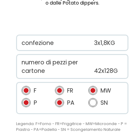
o dalle Potato dippers.
confezione
3x1,8KG
numero di pezzi per
cartone
42x128G
F
FR
MW
P
PA
SN
Legenda: F=Forno - FR=Friggitrice - MW=Microonde - P =
Piastra - PA=Padella - SN = Scongelamento Naturale