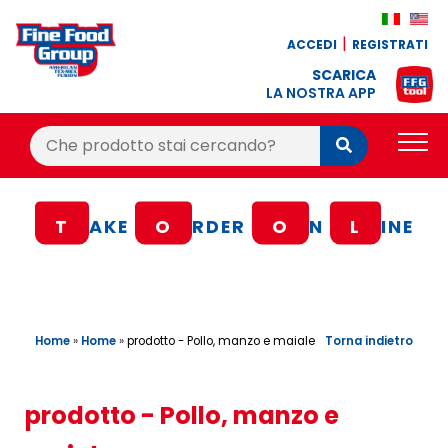
ACCEDI
REGISTRATI
SCARICA
LA NOSTRA APP
Cerca:
Cerca
PRODOTTI
T
AKE
O
RDER
O
N
L
INE
BLOG
RICETTE
BONUS FEDELTÀ
Home
»
Home
»
Torna indietro
prodotto - Pollo, manzo e maiale
OFFERTE
CONTATTI
prodotto - Pollo, manzo e