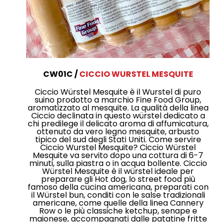
CW01C
CICCIO WURSTEL MESQUITE
Ciccio Würstel Mesquite è il Wurstel di puro
suino prodotto a marchio Fine Food Group,
aromatizzato al mesquite. La qualità della linea
Ciccio declinata in questo würstel dedicato a
chi predilege il delicato aroma di affumicatura,
ottenuto da vero legno mesquite, arbusto
tipico del sud degli Stati Uniti. Come servire
Ciccio Wurstel Mesquite? Ciccio Würstel
Mesquite va servito dopo una cottura di 6-7
minuti, sulla piastra o in acqua bollente. Ciccio
Würstel Mesquite è il würstel ideale per
preparare gli Hot dog, lo street food più
famoso della cucina americana, preparati con
il Würstel bun, conditi con le salse tradizionali
americane, come quelle della linea Cannery
Row o le più classiche ketchup, senape e
maionese, accompagnati dalle patatine fritte