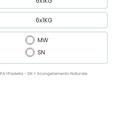
6x1KG
6x1KG
MW
SN
 - PA=Padella - SN = Scongelamento Naturale