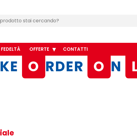
 FEDELTÀ
OFFERTE
CONTATTI
KE
O
RDER
O
N
iale