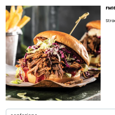
FM1
Stra