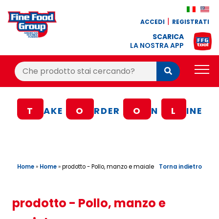
ACCEDI
REGISTRATI
SCARICA
LA NOSTRA APP
Cerca:
Cerca
PRODOTTI
T
AKE
O
RDER
O
N
L
INE
BLOG
RICETTE
BONUS FEDELTÀ
Home
»
Home
»
Torna indietro
prodotto - Pollo, manzo e maiale
OFFERTE
CONTATTI
prodotto - Pollo, manzo e