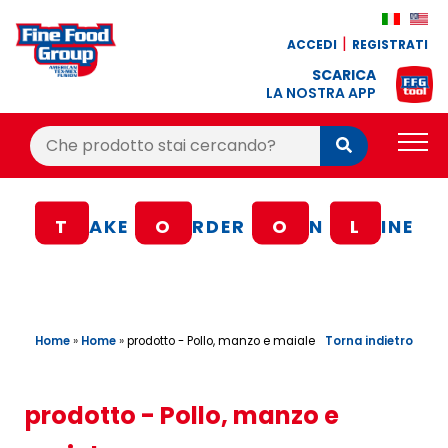
ACCEDI
REGISTRATI
SCARICA
LA NOSTRA APP
Cerca:
Cerca
PRODOTTI
T
AKE
O
RDER
O
N
L
INE
BLOG
RICETTE
BONUS FEDELTÀ
Home
»
Home
»
Torna indietro
prodotto - Pollo, manzo e maiale
OFFERTE
CONTATTI
prodotto - Pollo, manzo e