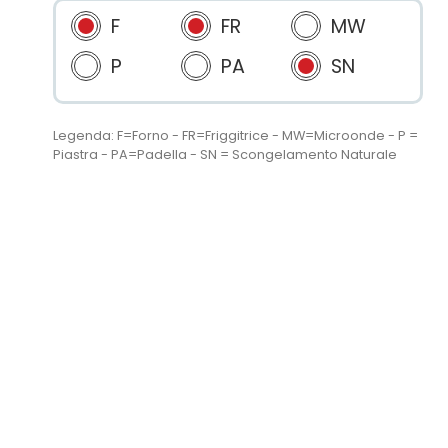
F
FR
MW
P
PA
SN
Legenda: F=Forno - FR=Friggitrice - MW=Microonde - P =
Piastra - PA=Padella - SN = Scongelamento Naturale