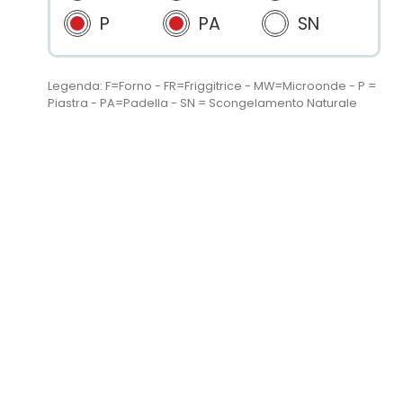
P
PA
SN
Legenda: F=Forno - FR=Friggitrice - MW=Microonde - P =
Piastra - PA=Padella - SN = Scongelamento Naturale