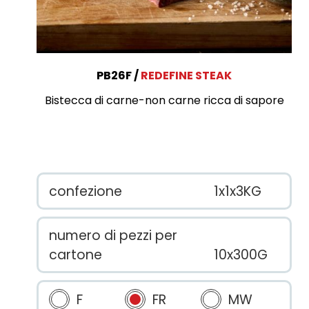
PB26F
REDEFINE STEAK
Bistecca di carne-non carne ricca di sapore
confezione
1x1x3KG
numero di pezzi per
cartone
10x300G
F
FR
MW