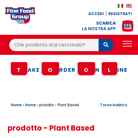
ACCEDI
REGISTRATI
SCARICA
LA NOSTRA APP
Cerca:
Cerca
PRODOTTI
T
AKE
O
RDER
O
N
L
INE
BLOG
RICETTE
BONUS FEDELTÀ
Home
»
Home
»
Torna indietro
prodotto - Plant Based
OFFERTE
CONTATTI
prodotto - Plant Based