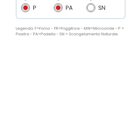
P
PA
SN
Legenda: F=Forno - FR=Friggitrice - MW=Microonde - P =
Piastra - PA=Padella - SN = Scongelamento Naturale