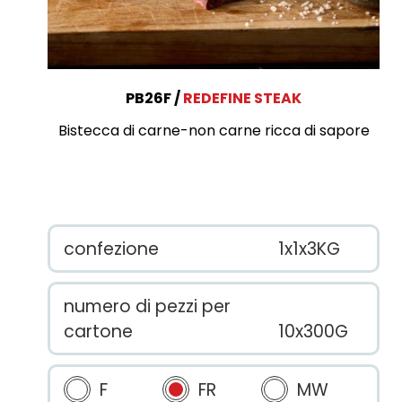
PB26F
REDEFINE STEAK
Bistecca di carne-non carne ricca di sapore
confezione
1x1x3KG
numero di pezzi per
cartone
10x300G
F
FR
MW