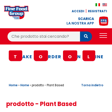
ACCEDI
REGISTRATI
SCARICA
LA NOSTRA APP
Cerca:
Cerca
PRODOTTI
T
AKE
O
RDER
O
N
L
INE
BLOG
RICETTE
BONUS FEDELTÀ
Home
»
Home
»
Torna indietro
prodotto - Plant Based
OFFERTE
CONTATTI
prodotto - Plant Based