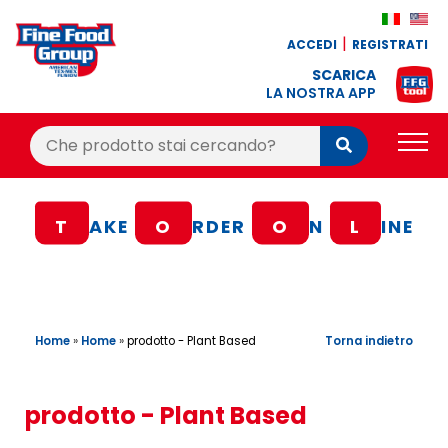
ACCEDI
REGISTRATI
SCARICA
LA NOSTRA APP
Cerca:
Cerca
PRODOTTI
T
AKE
O
RDER
O
N
L
INE
BLOG
RICETTE
BONUS FEDELTÀ
Home
»
Home
»
Torna indietro
prodotto - Plant Based
OFFERTE
CONTATTI
prodotto - Plant Based