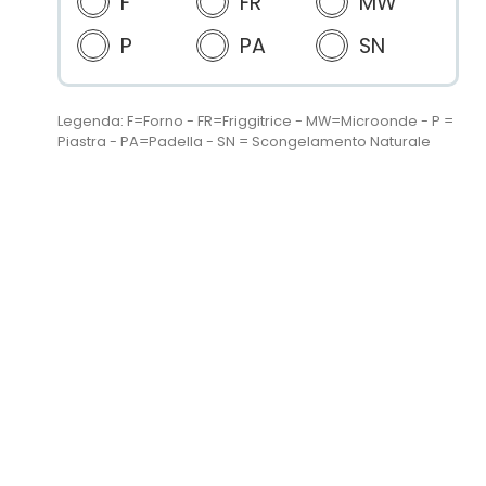
F
FR
MW
P
PA
SN
Legenda: F=Forno - FR=Friggitrice - MW=Microonde - P =
Piastra - PA=Padella - SN = Scongelamento Naturale