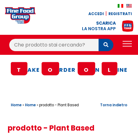
ACCEDI
REGISTRATI
SCARICA
LA NOSTRA APP
Cerca:
Cerca
PRODOTTI
T
AKE
O
RDER
O
N
L
INE
BLOG
RICETTE
BONUS FEDELTÀ
Home
»
Home
»
Torna indietro
prodotto - Plant Based
OFFERTE
CONTATTI
prodotto - Plant Based