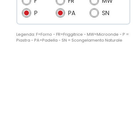
F
FR
MW
P
PA
SN
Legenda: F=Forno - FR=Friggitrice - MW=Microonde - P =
Piastra - PA=Padella - SN = Scongelamento Naturale