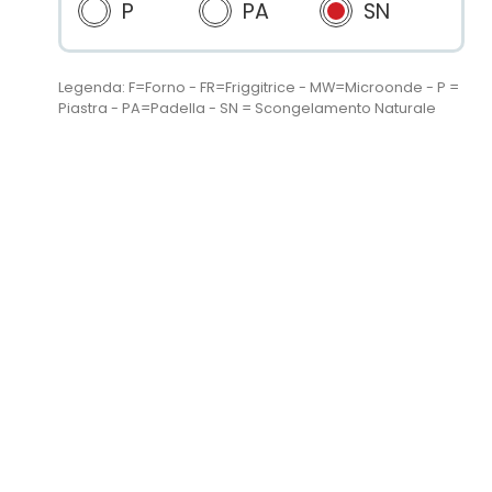
P
PA
SN
Legenda: F=Forno - FR=Friggitrice - MW=Microonde - P =
Piastra - PA=Padella - SN = Scongelamento Naturale