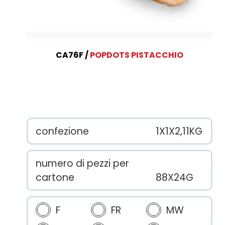
CA76F
POPDOTS PISTACCHIO
confezione
1X1X2,11KG
numero di pezzi per
cartone
88X24G
F
FR
MW