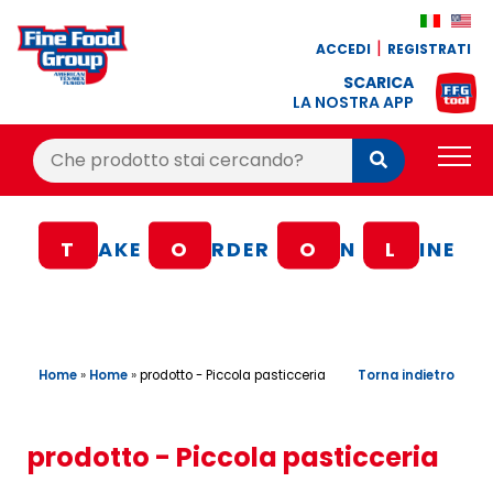
ACCEDI
REGISTRATI
SCARICA
LA NOSTRA APP
Cerca:
Cerca
PRODOTTI
T
AKE
O
RDER
O
N
L
INE
BLOG
RICETTE
BONUS FEDELTÀ
Home
»
Home
»
Torna indietro
prodotto - Piccola pasticceria
OFFERTE
CONTATTI
prodotto - Piccola pasticceria