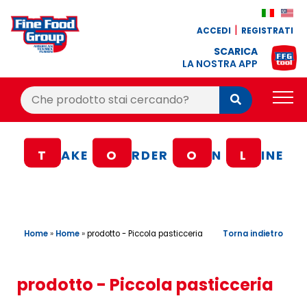
ACCEDI
REGISTRATI
SCARICA
LA NOSTRA APP
Cerca:
Cerca
PRODOTTI
T
AKE
O
RDER
O
N
L
INE
BLOG
RICETTE
BONUS FEDELTÀ
Home
»
Home
»
Torna indietro
prodotto - Piccola pasticceria
OFFERTE
CONTATTI
prodotto - Piccola pasticceria