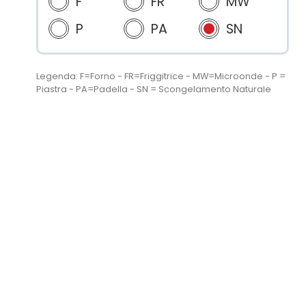
F
FR
MW
P
PA
SN
Legenda: F=Forno - FR=Friggitrice - MW=Microonde - P =
Piastra - PA=Padella - SN = Scongelamento Naturale