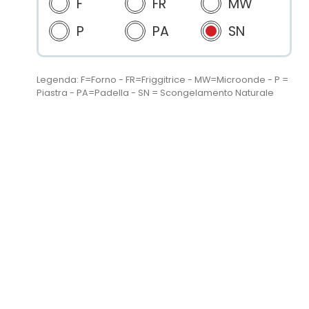
F
FR
MW
P
PA
SN
Legenda: F=Forno - FR=Friggitrice - MW=Microonde - P =
Piastra - PA=Padella - SN = Scongelamento Naturale