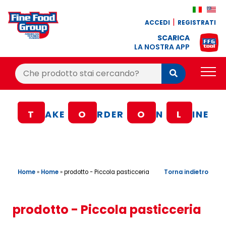
ACCEDI
REGISTRATI
SCARICA
LA NOSTRA APP
Cerca:
Cerca
PRODOTTI
T
AKE
O
RDER
O
N
L
INE
BLOG
RICETTE
BONUS FEDELTÀ
Home
»
Home
»
Torna indietro
prodotto - Piccola pasticceria
OFFERTE
CONTATTI
prodotto - Piccola pasticceria