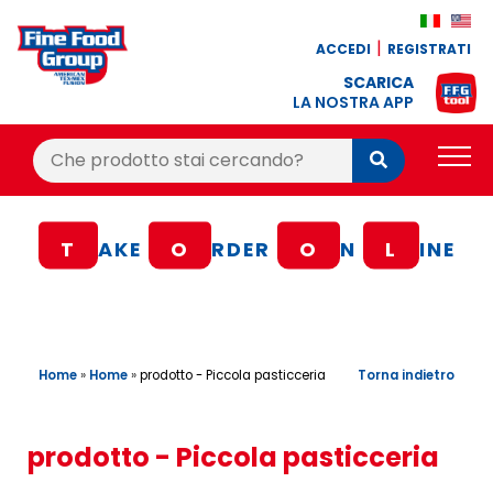
ACCEDI
REGISTRATI
SCARICA
LA NOSTRA APP
Cerca:
Cerca
PRODOTTI
T
AKE
O
RDER
O
N
L
INE
BLOG
RICETTE
BONUS FEDELTÀ
Home
»
Home
»
Torna indietro
prodotto - Piccola pasticceria
OFFERTE
CONTATTI
prodotto - Piccola pasticceria