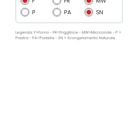
F
FR
MW
P
PA
SN
Legenda: F=Forno - FR=Friggitrice - MW=Microonde - P =
Piastra - PA=Padella - SN = Scongelamento Naturale