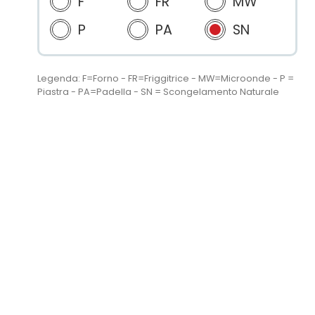
F
FR
MW
P
PA
SN
Legenda: F=Forno - FR=Friggitrice - MW=Microonde - P =
Piastra - PA=Padella - SN = Scongelamento Naturale