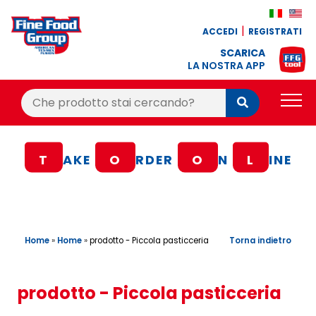
ACCEDI
REGISTRATI
SCARICA
LA NOSTRA APP
Cerca:
Cerca
PRODOTTI
T
AKE
O
RDER
O
N
L
INE
BLOG
RICETTE
BONUS FEDELTÀ
Home
»
Home
»
Torna indietro
prodotto - Piccola pasticceria
OFFERTE
CONTATTI
prodotto - Piccola pasticceria