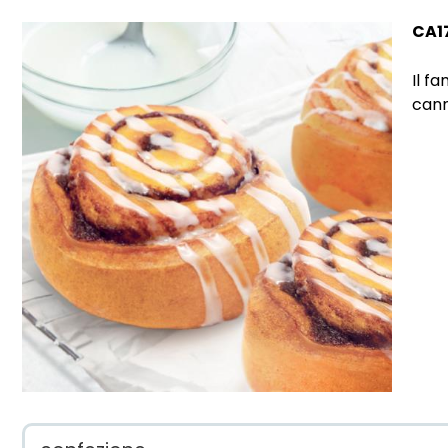
CA1
Il f
cann