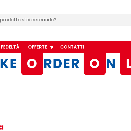
 FEDELTÀ
OFFERTE
CONTATTI
KE
O
RDER
O
N
ia