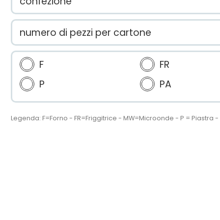
confezione
numero di pezzi per cartone
F
FR
P
PA
Legenda: F=Forno - FR=Friggitrice - MW=Microonde - P = Piastra