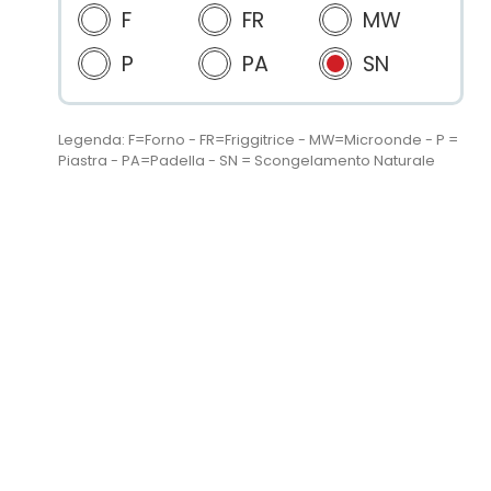
F
FR
MW
P
PA
SN
Legenda: F=Forno - FR=Friggitrice - MW=Microonde - P =
Piastra - PA=Padella - SN = Scongelamento Naturale