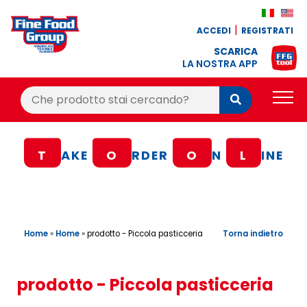
ACCEDI
REGISTRATI
SCARICA
LA NOSTRA APP
Cerca:
Cerca
PRODOTTI
T
AKE
O
RDER
O
N
L
INE
BLOG
RICETTE
BONUS FEDELTÀ
Home
»
Home
»
Torna indietro
prodotto - Piccola pasticceria
OFFERTE
CONTATTI
prodotto - Piccola pasticceria