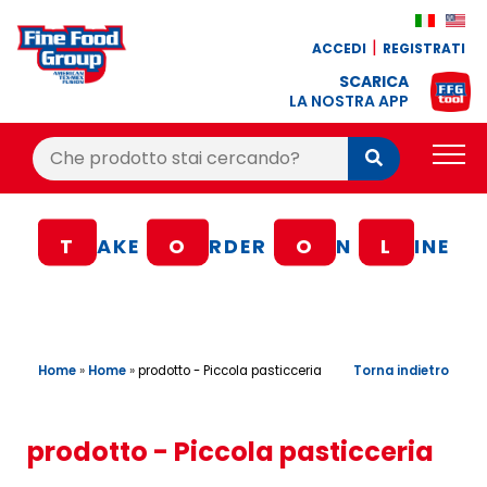
ACCEDI
REGISTRATI
SCARICA
LA NOSTRA APP
Cerca:
Cerca
PRODOTTI
T
AKE
O
RDER
O
N
L
INE
BLOG
RICETTE
BONUS FEDELTÀ
Home
»
Home
»
Torna indietro
prodotto - Piccola pasticceria
OFFERTE
CONTATTI
prodotto - Piccola pasticceria