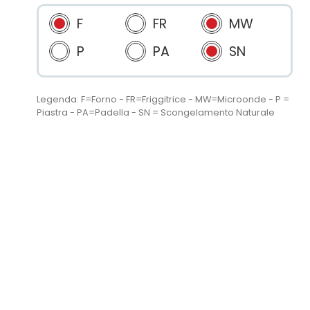
F
FR
MW
P
PA
SN
Legenda: F=Forno - FR=Friggitrice - MW=Microonde - P =
Piastra - PA=Padella - SN = Scongelamento Naturale