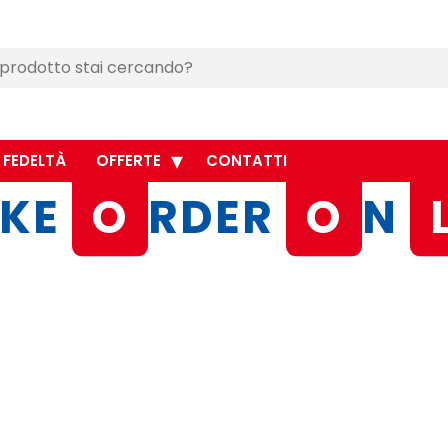
 FEDELTÀ
OFFERTE
CONTATTI
KE
O
RDER
O
N