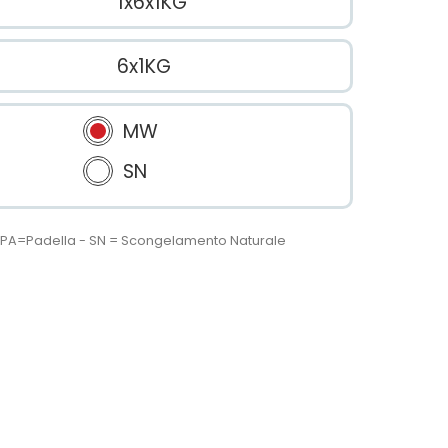
1x6x1KG
6x1KG
MW
SN
 - PA=Padella - SN = Scongelamento Naturale