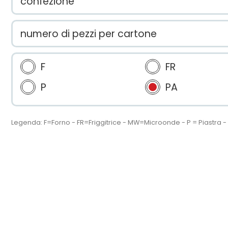
confezione
numero di pezzi per cartone
F
FR
P
PA
Legenda: F=Forno - FR=Friggitrice - MW=Microonde - P = Piastra