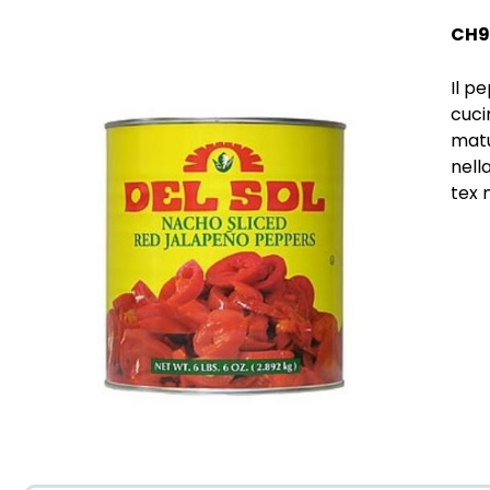
CH9
Il p
cuci
matu
nell
tex 