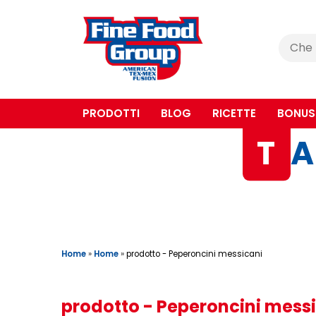
Cerca
:
PRODOTTI
BLOG
RICETTE
BONUS
T
A
Home
»
Home
»
prodotto - Peperoncini messicani
prodotto - Peperoncini mess