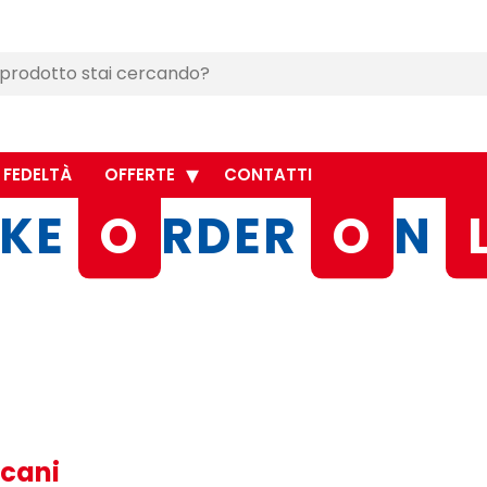
 FEDELTÀ
OFFERTE
CONTATTI
KE
O
RDER
O
N
icani