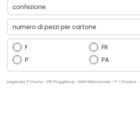
confezione
numero di pezzi per cartone
F
FR
P
PA
Legenda: F=Forno - FR=Friggitrice - MW=Microonde - P = Piastra