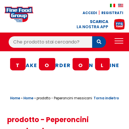
ACCEDI
REGISTRATI
SCARICA
LA NOSTRA APP
Cerca:
Cerca
PRODOTTI
T
AKE
O
RDER
O
N
L
INE
BLOG
RICETTE
BONUS FEDELTÀ
Home
»
Home
»
Torna indietro
prodotto - Peperoncini messicani
OFFERTE
CONTATTI
prodotto - Peperoncini