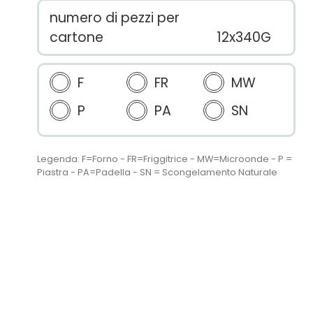
numero di pezzi per
cartone
12x340G
F
FR
MW
P
PA
SN
Legenda: F=Forno - FR=Friggitrice - MW=Microonde - P =
Piastra - PA=Padella - SN = Scongelamento Naturale